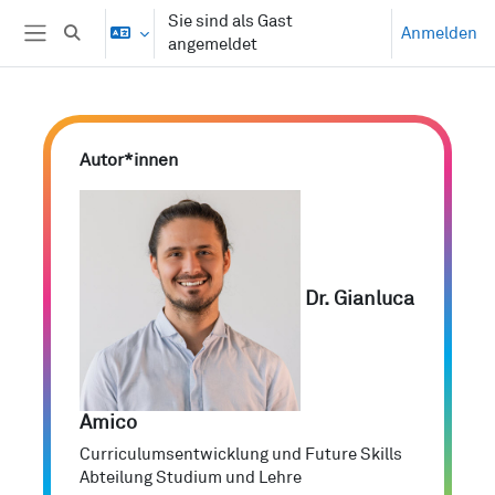
Zum Hauptinhalt
Sie sind als Gast
Anmelden
Sucheingabe umschalten
angemeldet
Website-Übersicht
Blöcke
Autor*innen überspringen
Autor*innen
Dr. Gianluca
Amico
Curriculumsentwicklung und Future Skills
Abteilung Studium und Lehre